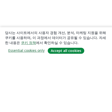
SGH Warsaw School of Economics
Harbin Institute of Technology
Università degli studi di Napoli Federico II
Aalto University
Universidade Federal do Pará (UFPA)
Universidade Federal de Alagoas (UFAL)
Universidad de Guadalajara
Politecnico di Torino
Ritsumeikan University
Games
Iran University of Science and Technology (IUST)
당사는 사이트에서의 사용자 경험 개선, 분석, 마케팅 지원을 위해
University of Passau
Università di Pisa
쿠키를 사용하며, 이 과정에서 데이터가 공유될 수 있습니다. 자세
Universidade da Coruña (UDC)
University of Athens
한 내용은
쿠키 정책
에서 확인하실 수 있습니다.
Universidade Estadual de Santa Cruz
University of Vienna
Essential cookies only
Accept all cookies
Universidade da Beira Interior (UBI)
Contract
National University of Mongolia
Universidad Andres Bello
Universidad de Córdoba
Preprints
Université de Lorraine
소개
Instituto Tecnológico Vale
Universidad Simón Bolívar
Universidad de Oviedo
Instituto Modal
UPV/EHU
About us
Universidad de Cádiz
FH Aachen
Careers
Universidad Industrial de Santander (UIS)
University of Innsbruck
블로그
Universitat de Lleida
Instituto Federal de São Paulo
Universidad de Extremadura
TU Darmstadt
Universidad Católica Boliviana "San Pablo"
Universidad Cooperativa de Colombia