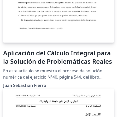
Aplicación del Cálculo Integral para
la Solución de Problemáticas Reales
En este artículo se muestra el proceso de solución
numérica del ejercicio N°40, página 544, del libro
"Cálculo de un variable'', con la finalidad de cumplir los
Juan Sebastian Fierro
requerimientos para el trabajo final de modelación de
la asignatura Cálculo Integral. Por medio de la
aplicación de integrales, se determinará la ecuación
para el cálculo de la longitud de un cable telefónico y se
hallará la altura a la cual debe estar conectado el cable