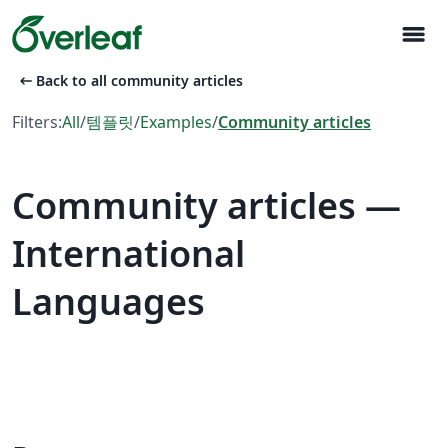
menu
arrow_left_alt
Back to all community articles
Filters:
All
/
템플릿
/
Examples
/
Community articles
Community articles —
International
Languages