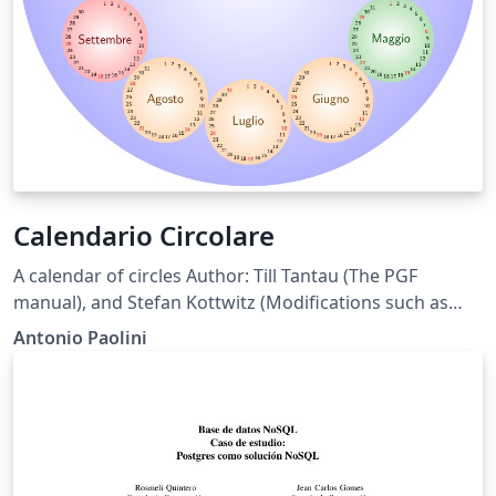
Calendario Circolare
A calendar of circles Author: Till Tantau (The PGF
manual), and Stefan Kottwitz (Modifications such as
shaded circles and color) and Antonio Paolini (modified
Antonio Paolini
position of months to turn clockwise and moved
January at top.) Note: you can export the pdf to see the
result at full resolution.