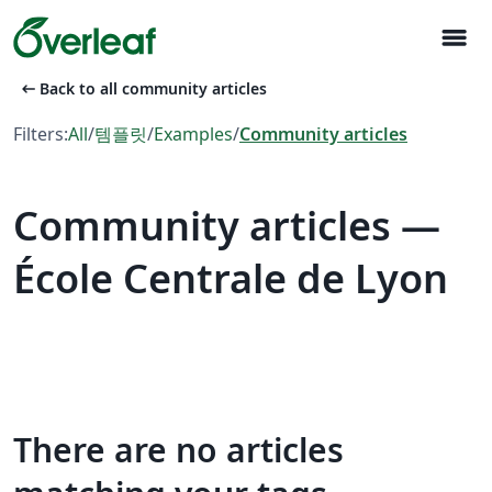
menu
arrow_left_alt
Back to all community articles
Filters:
All
/
템플릿
/
Examples
/
Community articles
Community articles —
École Centrale de Lyon
There are no articles