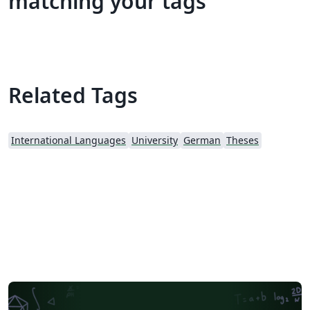
matching your tags
Related Tags
International Languages
University
German
Theses