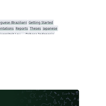
guese (Brazilian)
Getting Started
entations
Reports
Theses
Japanese
Katholieke Universiteit Leuven (KU Leuven)
Bahasa Indonesia
ching Plan & Syllabus
University of Oslo