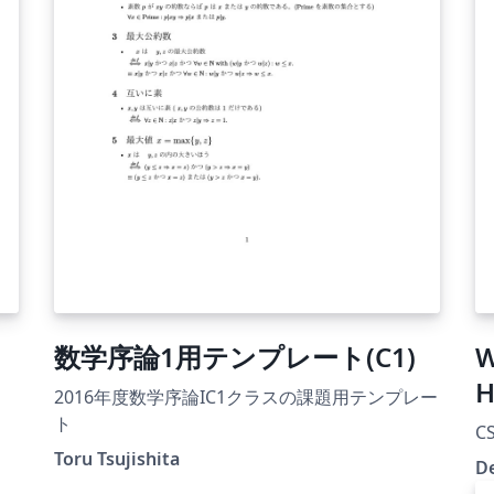
ambos postes.
数学序論1用テンプレート(C1)
W
H
2016年度数学序論IC1クラスの課題用テンプレー
F
ト
C
Toru Tsujishita
De