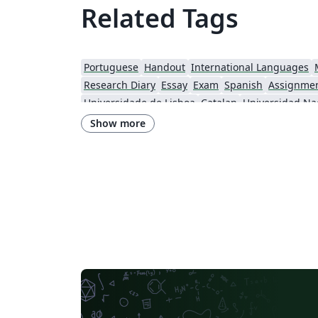
Related Tags
Portuguese
Handout
International Languages
Research Diary
Essay
Exam
Spanish
Assignme
Universidade de Lisboa
Catalan
Swiss Federal Institute of Technology in Zurich (ETH Zürich)
Show more
Brno University of Technology