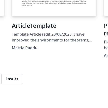
ArticleTemplate
P
Template Article (edit 20/08/2025: I have
improved the environments for theorems,
Pl
propositions, remarks,... and corrected a few
Mattia Puddu
ba
bugs) (edit 31/05/2025: The template is
p
A
currently set to English; the user should only
-
modify the files indicated in the main
document)
Last
>>