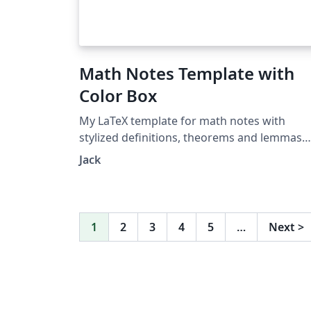
Math Notes Template with
Color Box
My LaTeX template for math notes with
stylized definitions, theorems and lemmas
etc. from tcolorbox.
Jack
https://github.com/LazzzzyJack/math-notes
template
1
2
3
4
5
…
Next
>