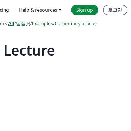
icing
Help & resources
Sign up
로그인
ters:
All
/
템플릿
/
Examples
/
Community articles
 Lecture