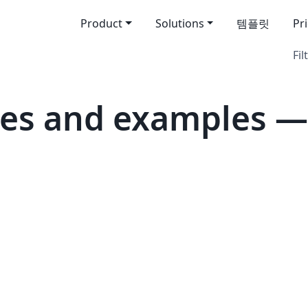
Product
Solutions
템플릿
Pr
Fil
es and examples —