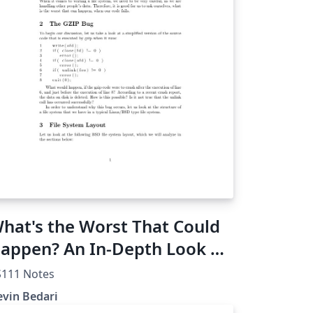
hat's the Worst That Could
appen? An In-Depth Look at
ile Systems
S111 Notes
vin Bedari