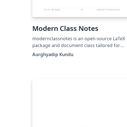
Modern Class Notes
modernclassnotes is an open-source LaTeX
package and document class tailored for
university professors, lecturers, researchers
Aurghyadip Kundu
and students. It produces class notes, lectu
handouts, and assignment worksheets. It
works out of the box on standard TeX Live,
MiKTeX, and Overleaf without requiring
complex non-standard package installations