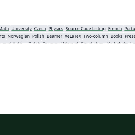
Math
University
Czech
Physics
Source Code Listing
French
Portu
nts
Norwegian
Polish
Beamer
XeLaTeX
Two-column
Books
Pres
Universidad Nacional Autónoma de Honduras
Dutch
Technical Manual
Cheat sheet
Senter for klinisk dokumentasjon og evaluering (SKDE)
Italian
Farsi (Persian)
Iran University of Science and Technology (IUST)
Tea
King Abdullah University of Science and Technology