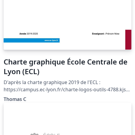
Charte graphique École Centrale de
Lyon (ECL)
D'après la charte graphique 2019 de l'ECL :
https://campus.ec-lyon.fr/charte-logos-outils-4788.kjsp?
RF=1460981314923
Thomas C