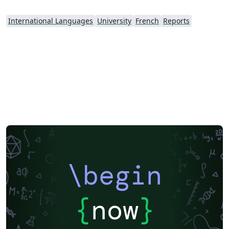
International Languages
University
French
Reports
\begin
{
now
}