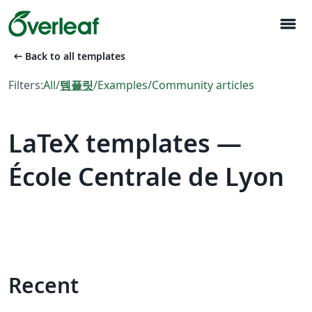
menu
arrow_left_alt
Back to all templates
Filters:
All
/
템플릿
/
Examples
/
Community articles
LaTeX templates —
École Centrale de Lyon
Recent