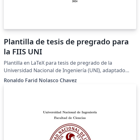
Plantilla de tesis de pregrado para
la FIIS UNI
Plantilla en LaTeX para tesis de pregrado de la
Universidad Nacional de Ingeniería (UNI), adaptado
específicamente al formato de la Facultad de Ingeniería
Ronaldo Farid Nolasco Chavez
Industrial y de Sistemas (FIIS)