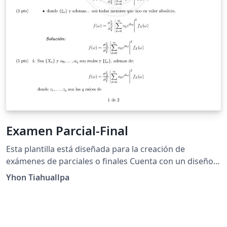
Examen Parcial-Final
Esta plantilla está diseñada para la creación de
exámenes de parciales o finales Cuenta con un diseño
de fondo personalizado, cabeceras detalladas y pies de
Yhon Tiahuallpa
página con numeración automática. Incluye una
sección de preguntas con espacios para los puntos
asignados y está configurada para facilitar la escritura
de ecuaciones complejas y fórmulas matemáticas.