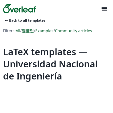
menu
arrow_left_alt
Back to all templates
Filters:
All
/
템플릿
/
Examples
/
Community articles
LaTeX templates —
Universidad Nacional
de Ingeniería