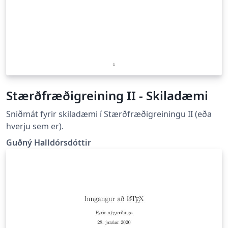
Stærðfræðigreining II - Skiladæmi
Sniðmát fyrir skiladæmi í Stærðfræðigreiningu II (eða
hverju sem er).
Guðný Halldórsdóttir