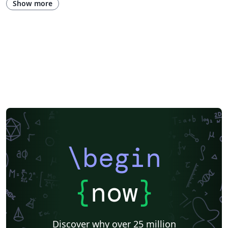
Show more
\begin
{
now
}
Discover why over 25 million