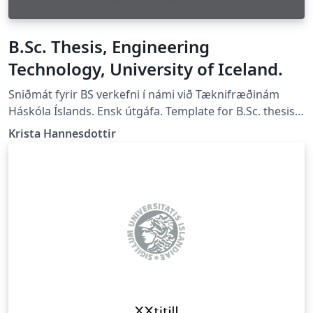
B.Sc. Thesis, Engineering
Technology, University of Iceland.
Sniðmát fyrir BS verkefni í námi við Tæknifræðinám
Háskóla Íslands. Ensk útgáfa. Template for B.Sc. thesis
at the Engineering Technology studies, University of
Krista Hannesdottir
Iceland. English version.