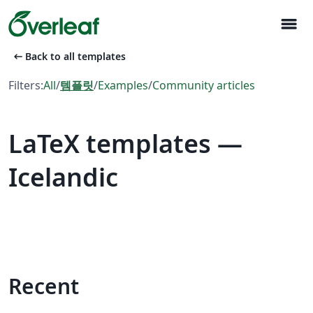
menu
arrow_left_alt
Back to all templates
Filters:
All
/
템플릿
/
Examples
/
Community articles
LaTeX templates —
Icelandic
Recent