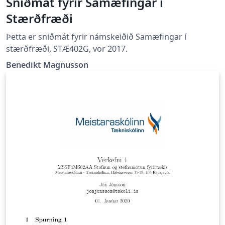
Sniðmát fyrir Samæfingar í
Stærðfræði
Þetta er sniðmát fyrir námskeiðið Samæfingar í
stærðfræði, STÆ402G, vor 2017.
Benedikt Magnusson