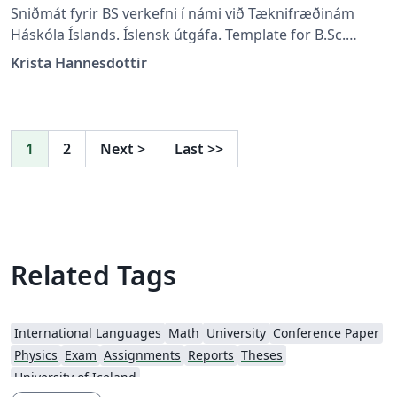
Sniðmát fyrir BS verkefni í námi við Tæknifræðinám
Háskóla Íslands. Íslensk útgáfa. Template for B.Sc.
thesis at the Engineering Technology studies, University
Krista Hannesdottir
of Iceland. Icelandic version.
1
2
Next
>
Last
>>
Related Tags
International Languages
Math
University
Conference Paper
Physics
Exam
Assignments
Reports
Theses
University of Iceland