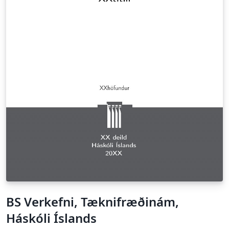
BS Verkefni, Tæknifræðinám,
Háskóli Íslands