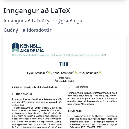
Inngangur að LaTeX
Innangur að LaTeX fyrir nýgræðinga.
Guðný Halldórsdóttir