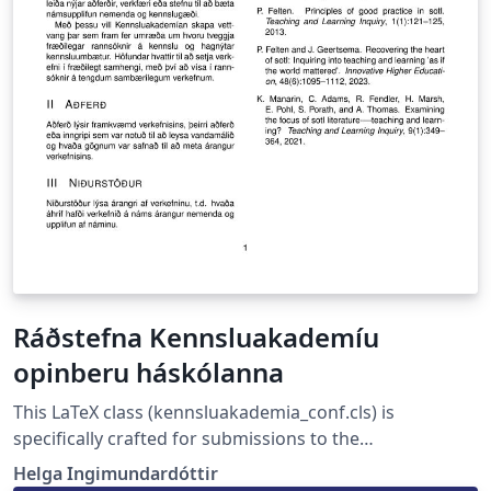
Ráðstefna Kennsluakademíu
opinberu háskólanna
This LaTeX class (kennsluakademia_conf.cls) is
specifically crafted for submissions to the
Kennsluakademía opinberu háskólanna Conference in
Helga Ingimundardóttir
Iceland, a Nordic-inspired platform aimed at promoting