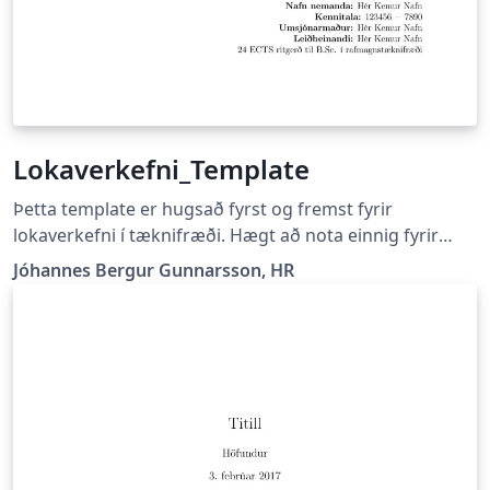
Lokaverkefni_Template
Þetta template er hugsað fyrst og fremst fyrir
lokaverkefni í tæknifræði. Hægt að nota einnig fyrir
almennar skýrslugerðir. En forsíðan er skv. staðli
Jóhannes Bergur Gunnarsson, HR
tæknifræðinnar og sama gildir um lykilsíðuna.