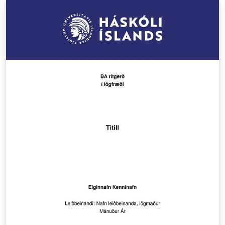
educational development and improving teaching
practices within Iceland’s public universities. The
conference brings together educators to foster
dialogue on teaching methods and pedagogical
innovation. Features: Professional two-column layout
with customizable conference information Author
affiliation and ORCID support Simple integration of
keywords Optimized for submissions to the
Kennsluakademía Conference This class is designed to
help educators create professional and well-structured
extended abstracts for submission, aligning with the
conference’s mission to advance conversations about
education across universities.