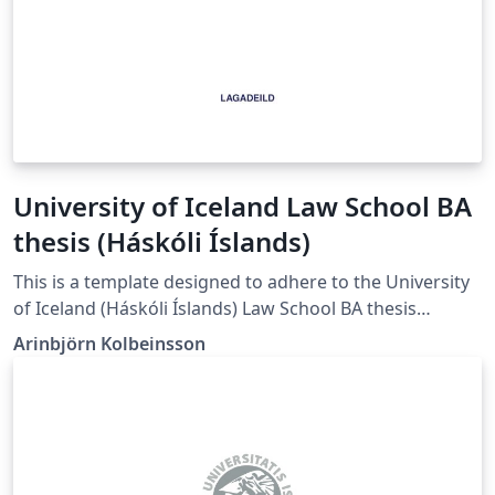
University of Iceland Law School BA
thesis (Háskóli Íslands)
This is a template designed to adhere to the University
of Iceland (Háskóli Íslands) Law School BA thesis
guidelines as of April 2024.
Arinbjörn Kolbeinsson