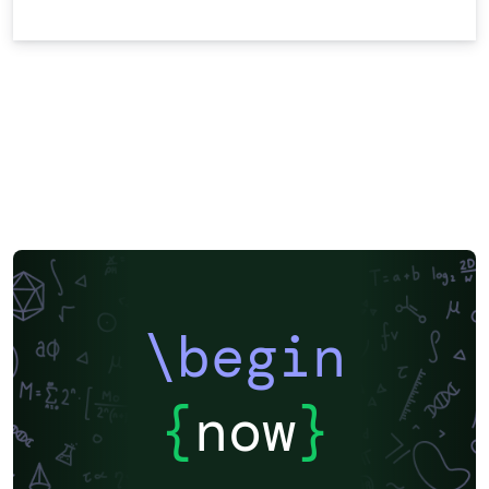
\begin
{
now
}