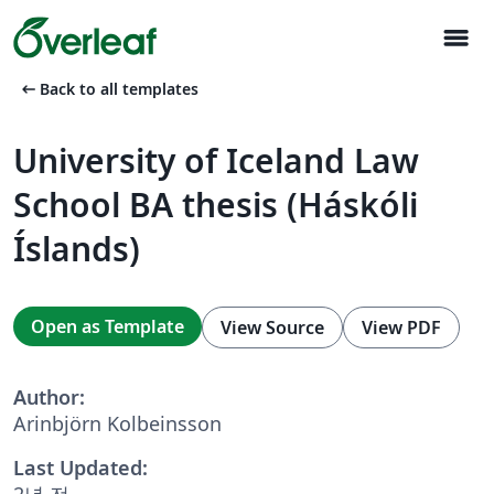
menu
arrow_left_alt
Back to all templates
University of Iceland Law
School BA thesis (Háskóli
Íslands)
Open as Template
View Source
View PDF
Author:
Arinbjörn Kolbeinsson
Last Updated:
2년 전