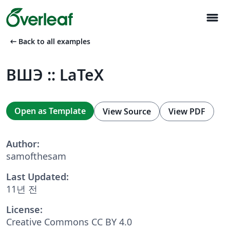
menu
arrow_left_alt
Back to all examples
ВШЭ :: LaTeX
Open as Template
View Source
View PDF
Author:
samofthesam
Last Updated:
11년 전
License:
Creative Commons CC BY 4.0