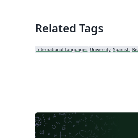
Related Tags
International Languages
University
Spanish
Be