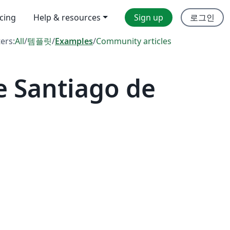
icing
Help & resources
Sign up
로그인
ters:
All
/
템플릿
/
Examples
/
Community articles
e Santiago de