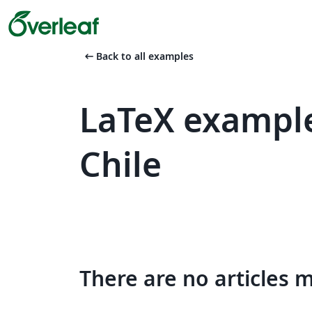
arrow_left_alt
Back to all examples
LaTeX example
Chile
There are no articles 