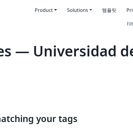
Product
Solutions
템플릿
Pr
Fil
s — Universidad d
matching your tags