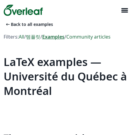
menu
arrow_left_alt
Back to all examples
Filters:
All
/
템플릿
/
Examples
/
Community articles
LaTeX examples —
Université du Québec à
Montréal