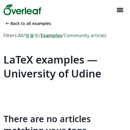
menu
arrow_left_alt
Back to all examples
Filters:
All
/
템플릿
/
Examples
/
Community articles
LaTeX examples —
University of Udine
There are no articles