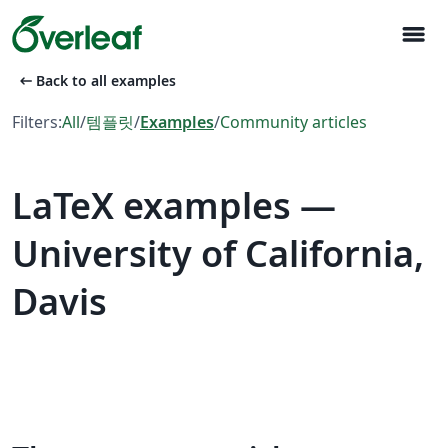
menu
arrow_left_alt
Back to all examples
Filters:
All
/
템플릿
/
Examples
/
Community articles
LaTeX examples —
University of California,
Davis