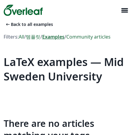
menu
arrow_left_alt
Back to all examples
Filters:
All
/
템플릿
/
Examples
/
Community articles
LaTeX examples — Mid
Sweden University
There are no articles