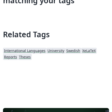
matching your tags
Related Tags
International Languages
University
Swedish
XeLaTeX
Reports
Theses