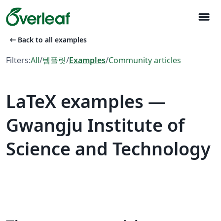
menu
arrow_left_alt
Back to all examples
Filters:
All
/
템플릿
/
Examples
/
Community articles
LaTeX examples —
Gwangju Institute of
Science and Technology