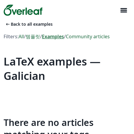
menu
arrow_left_alt
Back to all examples
Filters:
All
/
템플릿
/
Examples
/
Community articles
LaTeX examples —
Galician
There are no articles