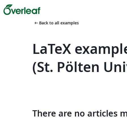
arrow_left_alt
Back to all examples
LaTeX example
(St. Pölten Un
There are no articles 