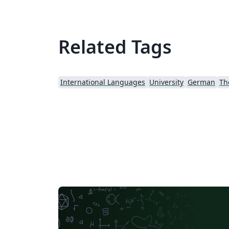
Related Tags
International Languages
University
German
Th