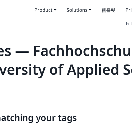
Product
Solutions
템플릿
Pr
Fil
s — Fachhochschule
iversity of Applied 
matching your tags