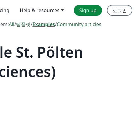
icing
Help & resources
Sign up
로그인
ters:
All
/
템플릿
/
Examples
/
Community articles
 St. Pölten
Sciences)