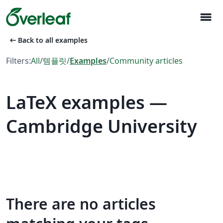
menu
arrow_left_alt
Back to all examples
Filters:
All
/
템플릿
/
Examples
/
Community articles
LaTeX examples —
Cambridge University
There are no articles