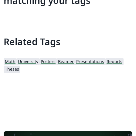
matching your tags
Related Tags
Math
University
Posters
Beamer
Presentations
Reports
Theses