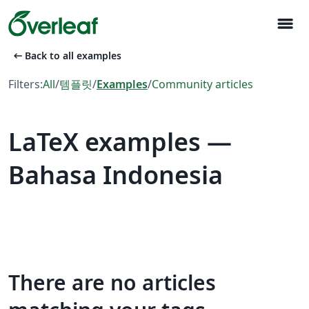
menu
arrow_left_alt
Back to all examples
Filters:
All
/
템플릿
/
Examples
/
Community articles
LaTeX examples —
Bahasa Indonesia
There are no articles