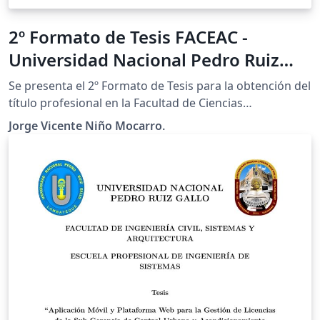
2º Formato de Tesis FACEAC -
Universidad Nacional Pedro Ruiz
Gallo (Perú)
Se presenta el 2º Formato de Tesis para la obtención del
título profesional en la Facultad de Ciencias
Económicas, Administrativas y Contables (FACEAC) -
Jorge Vicente Niño Mocarro.
Universidad Nacional Pedro Ruiz Gallo (Perú). Espero
que resulte del agrado de la comunidad universitaria y
el público en general.