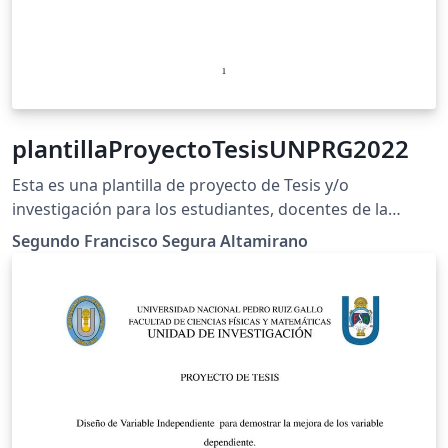
plantillaProyectoTesisUNPRG2022
Esta es una plantilla de proyecto de Tesis y/o
investigación para los estudiantes, docentes de la
Universidad Nacional Pedro Ruiz Gallo. Esta
Segundo Francisco Segura Altamirano
configurado para recibir la bibliografia en BibLatex. Se
recomienda usar Zotero para esto. EndNote online no
genera este tipo de bases de datos