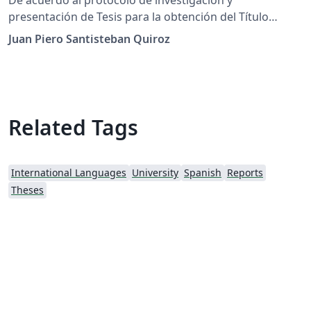
presentación de Tesis para la obtención del Título
Profesional, aplicado para la Facultad de Ingeniería
Juan Piero Santisteban Quiroz
Civil, Sistemas y Arquitectura (FICSA) - UNPRG -
Lambayeque - Perú.
Related Tags
International Languages
University
Spanish
Reports
Theses