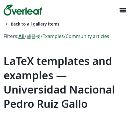
menu
arrow_left_alt
Back to all gallery items
Filters:
All
/
템플릿
/
Examples
/
Community articles
LaTeX templates and
examples —
Universidad Nacional
Pedro Ruiz Gallo