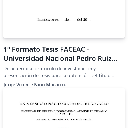
1º Formato Tesis FACEAC -
Universidad Nacional Pedro Ruiz
Gallo (PERÚ)
De acuerdo al protocolo de investigación y
presentación de Tesis para la obtención del Título
Profesional, aplicado para la Facultad de Ciencias
Jorge Vicente Niño Mocarro.
Económicas, Administrativas y Contables (FACEAC) -
Lambayeque - Perú. Espero que resulte del agrado del
público en general.