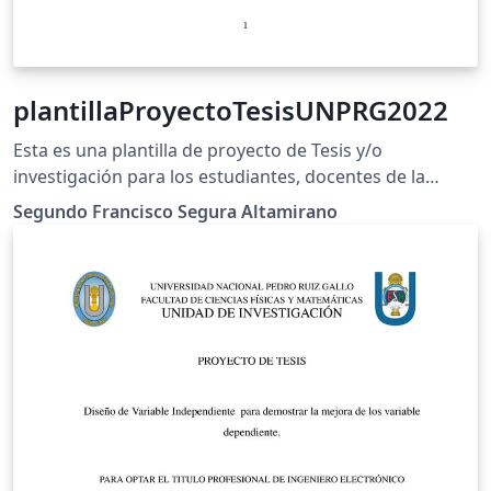
plantillaProyectoTesisUNPRG2022
Esta es una plantilla de proyecto de Tesis y/o
investigación para los estudiantes, docentes de la
Universidad Nacional Pedro Ruiz Gallo. Esta
Segundo Francisco Segura Altamirano
configurado para recibir la bibliografia en BibLatex. Se
recomienda usar Zotero para esto. EndNote online no
genera este tipo de bases de datos