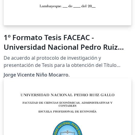
1º Formato Tesis FACEAC -
Universidad Nacional Pedro Ruiz
Gallo (PERÚ)
De acuerdo al protocolo de investigación y
presentación de Tesis para la obtención del Título
Profesional, aplicado para la Facultad de Ciencias
Jorge Vicente Niño Mocarro.
Económicas, Administrativas y Contables (FACEAC) -
Lambayeque - Perú. Espero que resulte del agrado del
público en general.