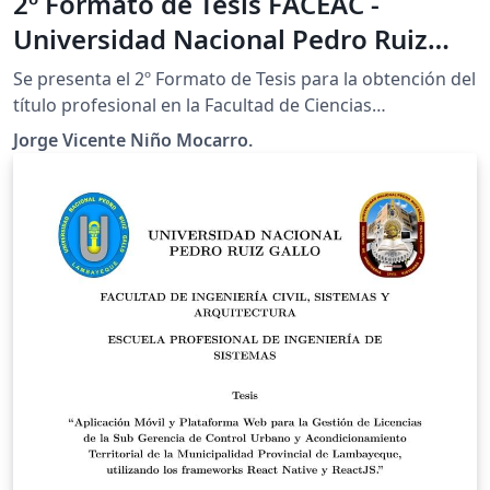
2º Formato de Tesis FACEAC -
Universidad Nacional Pedro Ruiz
Gallo (Perú)
Se presenta el 2º Formato de Tesis para la obtención del
título profesional en la Facultad de Ciencias
Económicas, Administrativas y Contables (FACEAC) -
Jorge Vicente Niño Mocarro.
Universidad Nacional Pedro Ruiz Gallo (Perú). Espero
que resulte del agrado de la comunidad universitaria y
el público en general.