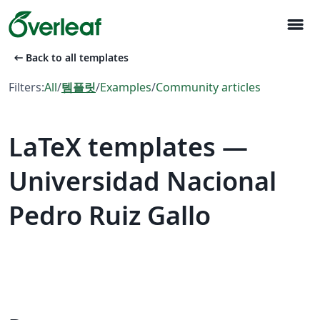
menu
arrow_left_alt
Back to all templates
Filters:
All
/
템플릿
/
Examples
/
Community articles
LaTeX templates —
Universidad Nacional
Pedro Ruiz Gallo