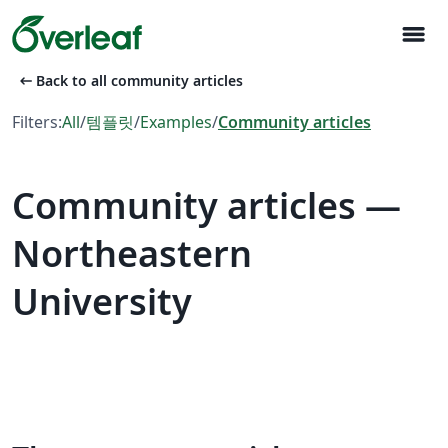
menu
arrow_left_alt
Back to all community articles
Filters:
All
/
템플릿
/
Examples
/
Community articles
Community articles —
Northeastern
University