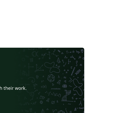
munculan berada pada tiga zonasi
tinggian: a) lebih dari 1200 mdpl, b) 900 –
00 mdpl, dan c) antara 600 – 900 mdpl.
bagian besar mataair tersebut berjenis
taair depresi yang muncul pada akuifer
dia rekahan berupa batuan lahar dan lava.
am lintasan korelasi litologi telah dibuat
rdiri dari dua jalur berarah barat-timur dan
pat jalur berarah utara-selatan. Pada tiap
tik bor dilakukan transformasi data
sistivitas dan densitas tiap lapisan batuan
ri data log pemboran menjadi nilai
rositas (θ) dan permeabilitas relatif (Kr)
aker-Hughes Atlas of Log Responses)
h their work.
relasi disusun berdasarkan kemiripan nilai
rositas dan permeabilitas relatif antar
mboran. Hasilnya adalah tiga Unit
drostratigrafi (UHs) dan enam Sub-UHs
s 1 berada pada posisi paling atas dekat