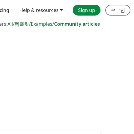
icing
Help & resources
Sign up
로그인
ers:
All
/
템플릿
/
Examples
/
Community articles