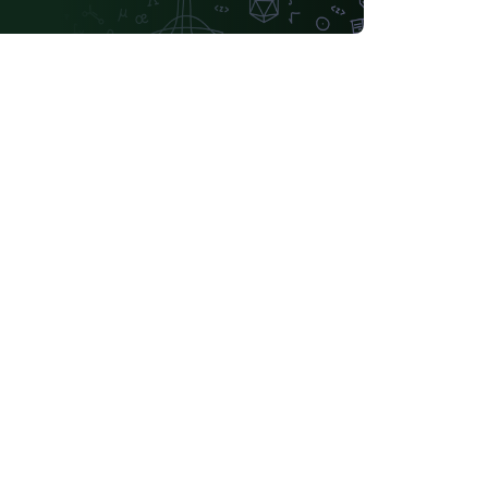
ngan permukaan yang terdiri dari tiga Sub
s (Sub UHs 1.1, 1.2, dan 1.3). Unit ini
rsusun atas lapisan akuifer tuf dan pasir,
ngan kisaran nilai permeabilitas antara
0014 – 0,1 (m/hari). Masing-masing Sub UHs
batasi oleh lapisan lempung dan berperan
bagai akuiklud dengan nilai K berkisar 0,001
0,002 (m/hari). UHs 1 menempati elevasi di
as 650 mdpl. Di bawahnya terdapat UHs 2
ng terletak pada kisaran elevasi 625 mdpl
ngga 650 mdpl. Unit ini terbagi menjadi dua
b UHs (Sub UHs 2.1 dan 2.2). Kedua Sub
s tersusun oleh lapisan akuifer tuf dan
sir dengan kisaran nilai K antara 0,1
/hari) hingga 6 (m/hari). Tiap Sub UHs
batasi oleh lapisan lempung dengan nilai K
tara 0,002 hingga 0,007 (m/hari). UHs 3
rdiri dari satu Sub UHs (Sub UHs 3.1)