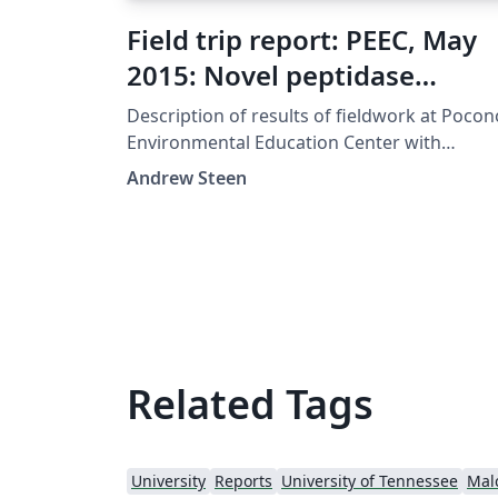
Field trip report: PEEC, May
2015: Novel peptidase
activities in diverse
Description of results of fieldwork at Pocon
freshwaters of the Pocono
Environmental Education Center with
students from Malcolm X Shabazz High
Mountains, PA
Andrew Steen
School, May 2005.
Related Tags
University
Reports
University of Tennessee