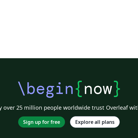
ke
ke
12
Se
ma
me
En
te
em
ti
re
\begin
{
now
}
da
po
(B
 over 25 million people worldwide trust Overleaf wit
Ko
po
Sign up for free
Explore all plans
pe
Hi
UH