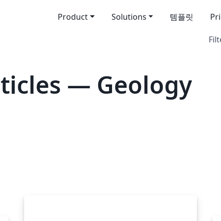
Product
Solutions
템플릿
Pr
Filt
ticles — Geology