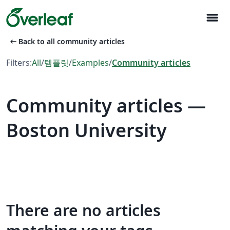
menu
arrow_left_alt
Back to all community articles
Filters:
All
/
템플릿
/
Examples
/
Community articles
Community articles —
Boston University
There are no articles