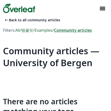
menu
arrow_left_alt
Back to all community articles
Filters:
All
/
템플릿
/
Examples
/
Community articles
Community articles —
University of Bergen
There are no articles