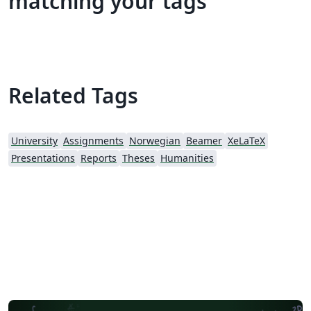
matching your tags
Related Tags
University
Assignments
Norwegian
Beamer
XeLaTeX
Presentations
Reports
Theses
Humanities