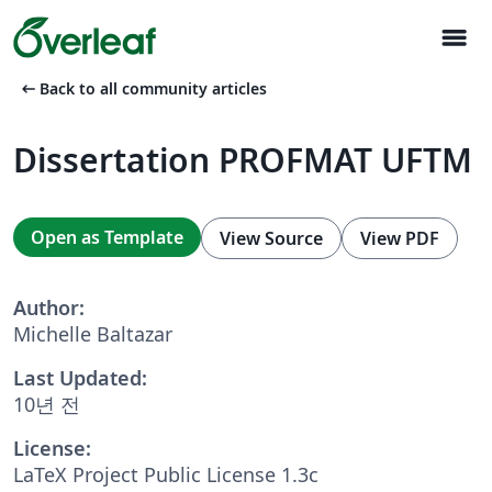
menu
arrow_left_alt
Back to all community articles
Dissertation PROFMAT UFTM
Open as Template
View Source
View PDF
Author:
Michelle Baltazar
Last Updated:
10년 전
License:
LaTeX Project Public License 1.3c