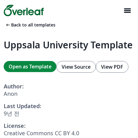
menu
arrow_left_alt
Back to all templates
Uppsala University Template
Open as Template
View Source
View PDF
Author:
Anon
Last Updated:
9년 전
License:
Creative Commons CC BY 4.0