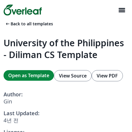
menu
arrow_left_alt
Back to all templates
University of the Philippines
- Diliman CS Template
Open as Template
View Source
View PDF
Author:
Gin
Last Updated:
4년 전
License: