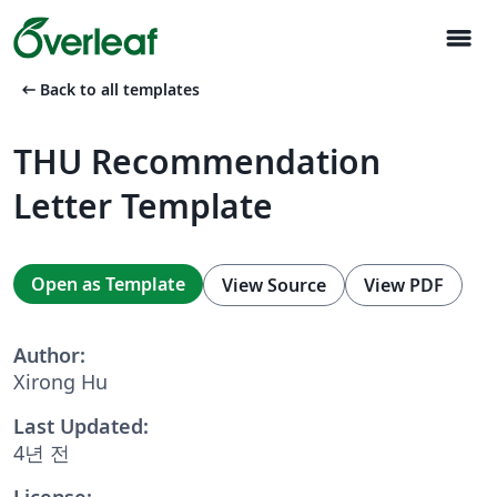
menu
arrow_left_alt
Back to all templates
THU Recommendation
Letter Template
Open as Template
View Source
View PDF
Author:
Xirong Hu
Last Updated:
4년 전
License: