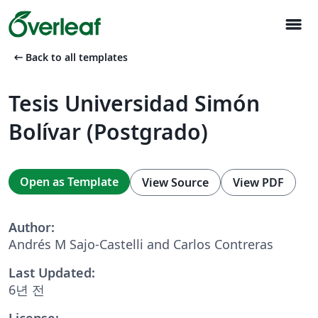
menu
arrow_left_alt
Back to all templates
Tesis Universidad Simón
Bolívar (Postgrado)
Open as Template
View Source
View PDF
Author:
Andrés M Sajo-Castelli and Carlos Contreras
Last Updated:
6년 전
License: