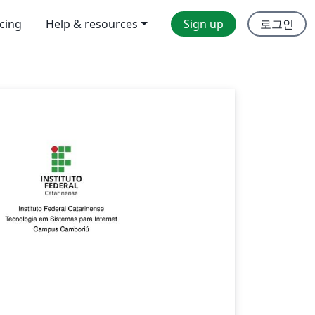
icing
Help & resources
Sign up
로그인