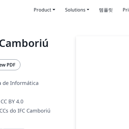
Product
Solutions
템플릿
Pr
C Camboriú
ew PDF
a de Informática
CC BY 4.0
TCCs do IFC Camboriú