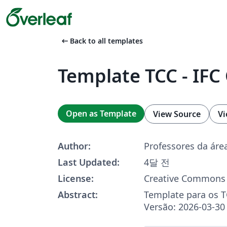
arrow_left_alt
Back to all templates
Template TCC - IF
Open as Template
View Source
Vi
Author:
Professores da áre
Last Updated:
4달 전
License:
Creative Commons 
Abstract:
Template para os 
Versão: 2026-03-30