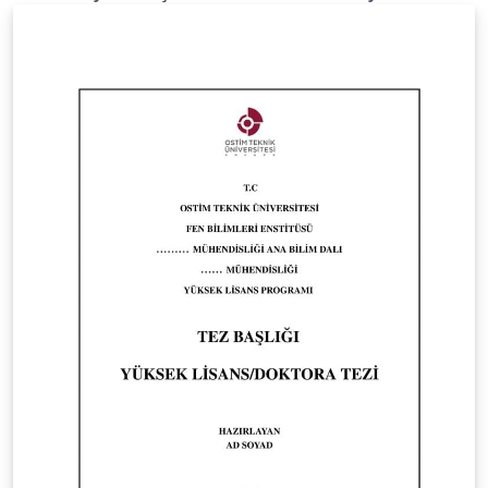
guidelines provided by the institute. The template
strictly follows the formatting, structure, and
submission requirements defined in the official guide.
Official guideline source:
https://lee.eskisehir.edu.tr/tr/Icerik/Detay/tez-yazim-
sablonu-tr-en This template is intended to help
students prepare their theses in full compliance with
the institutional standards. Bu şablon, Eskişehir Teknik
Üniversitesi Lisansüstü Eğitim Enstitüsü’nün resmî tez
yazım şablonudur. Şablon, enstitü tarafından
yayımlanan resmî tez yazım kılavuzuna uygun olarak
hazırlanmıştır ve kılavuzda belirtilen biçimsel ve yapısal
kuralları eksiksiz şekilde karşılamaktadır. Resmî kılavuz:
https://lee.eskisehir.edu.tr/tr/Icerik/Detay/tez-yazim-
sablonu-tr-en