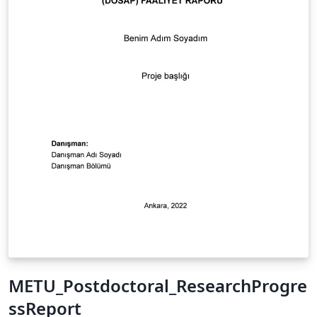
METU_Postdoctoral_ResearchProgre
ssReport