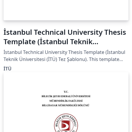
İstanbul Technical University Thesis
Template (İstanbul Teknik
Üniversitesi (İTÜ) Tez Şablonu)
İstanbul Technical University Thesis Template (İstanbul
Teknik Üniversitesi (İTÜ) Tez Şablonu). This template
exists on ITU official website
İTÜ
(https://lee.itu.edu.tr/belgeler ) as a Word file, therefore
i would like to share it as LaTeX with you to be easier
writing and modifying.