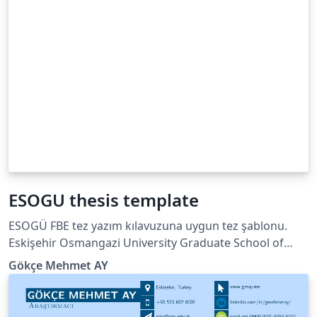
ESOGU thesis template
ESOGÜ FBE tez yazım kılavuzuna uygun tez şablonu.
Eskişehir Osmangazi University Graduate School of
Natural and Applied Sciences thesis template
Gökçe Mehmet AY