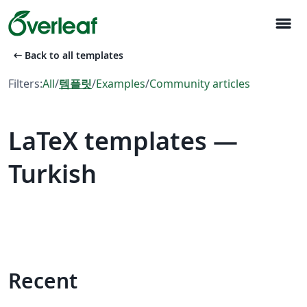
menu
arrow_left_alt
Back to all templates
Filters:
All
/
템플릿
/
Examples
/
Community articles
LaTeX templates —
Turkish
Recent