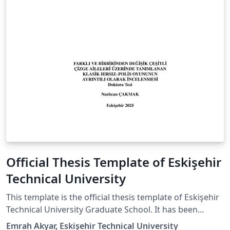
Official Thesis Template of Eskişehir
Technical University
This template is the official thesis template of Eskişehir
Technical University Graduate School. It has been
prepared in accordance with the official thesis writing
Emrah Akyar, Eskişehir Technical University