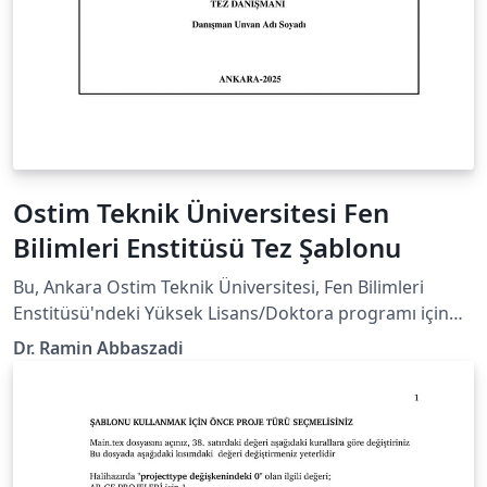
Ostim Teknik Üniversitesi Fen
Bilimleri Enstitüsü Tez Şablonu
Bu, Ankara Ostim Teknik Üniversitesi, Fen Bilimleri
Enstitüsü'ndeki Yüksek Lisans/Doktora programı için
bir tez şablonudur. Official university or department
Dr. Ramin Abbaszadi
webpage containing the guidelines:
https://fbe.ostimteknik.edu.tr/tez-yazm-sablonu