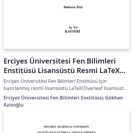
Erciyes Üniversitesi Fen Bilimleri
Enstitüsü Lisansüstü Resmi LaTeX
Tez Şablonu / Official Thesis
Erciyes Üniversitesi Fen Bilimleri Enstitüsü için
Template
hazırlanmış resmi lisansüstü LaTeX/Overleaf lisansüstü
tez şablonudur. Şablon, Fen Bilimleri Enstitüsünün resmi
Erciyes Üniversitesi Fen Bilimleri Enstitüsü; Gökhan
tez yazım kurallarına ve “Lisansüstü Tez Yazım
Azizoğlu
Kılavuzu”na uygun olarak hazırlanmıştır. Şablon, Erciyes
Üniversitesi Fen Bilimleri Enstitüsünün resmi
sayfalarında “LATEX TEZ ŞABLONU” olarak
yayımlanmıştır: Yüksek Lisans Formları: