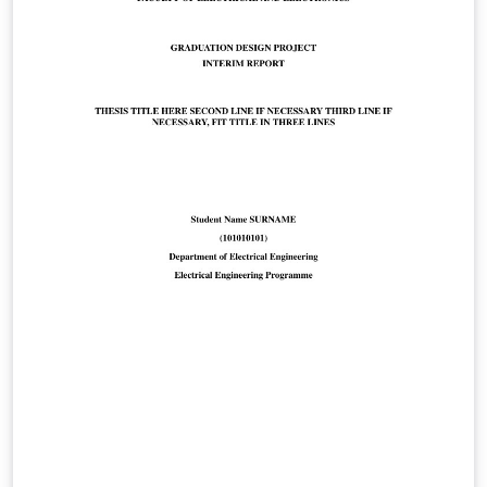
https://fbe.erciyes.edu.tr/tr/yuksek-lisans-formlari-
turkce-ingilizce Doktora Formları:
https://fbe.erciyes.edu.tr/tr/doktora-formlari-turkce-
ingilizce This is the official LaTeX/Overleaf graduate
thesis template for Erciyes University Graduate School
of Natural and Applied Sciences. It is based on the
official thesis formatting rules and the “Lisansüstü Tez
Yazım Kılavuzu” published by the institute. The template
was prepared by Gökhan Azizoğlu in accordance with
the official formatting requirements of Erciyes
University Graduate School of Natural and Applied
Sciences.