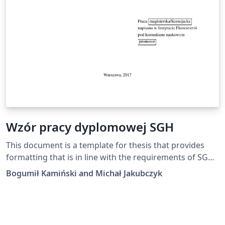
Wzór pracy dyplomowej SGH
This document is a template for thesis that provides
formatting that is in line with the requirements of SGH
Warsaw School of Economics style guide.
Bogumił Kamiński and Michał Jakubczyk