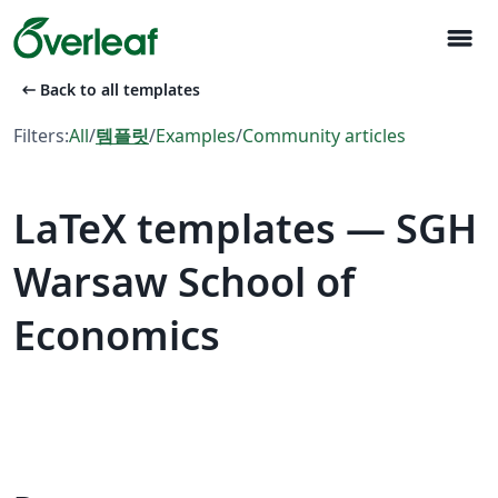
menu
arrow_left_alt
Back to all templates
Filters:
All
/
템플릿
/
Examples
/
Community articles
LaTeX templates — SGH
Warsaw School of
Economics