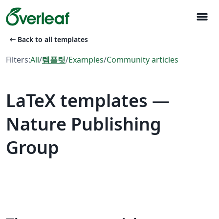
menu
arrow_left_alt
Back to all templates
Filters:
All
/
템플릿
/
Examples
/
Community articles
LaTeX templates —
Nature Publishing
Group