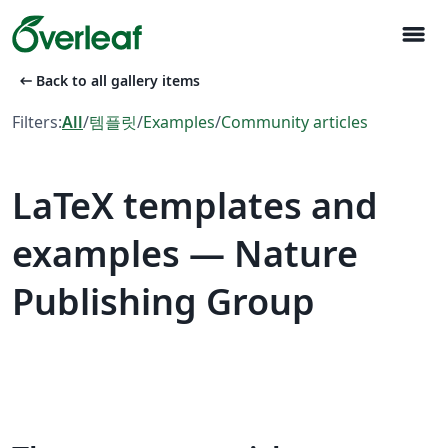
menu
arrow_left_alt
Back to all gallery items
Filters:
All
/
템플릿
/
Examples
/
Community articles
LaTeX templates and
examples — Nature
Publishing Group