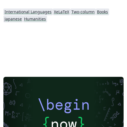
International Languages
XeLaTeX
Two-column
Books
Japanese
Humanities
\begin
{
now
}