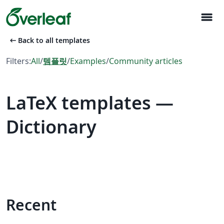
menu
arrow_left_alt
Back to all templates
Filters:
All
/
템플릿
/
Examples
/
Community articles
LaTeX templates —
Dictionary
Recent