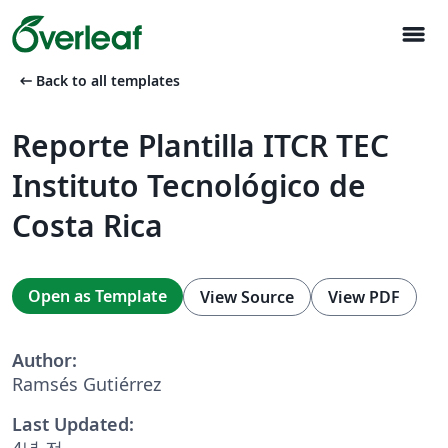
menu
arrow_left_alt
Back to all templates
Reporte Plantilla ITCR TEC
Instituto Tecnológico de
Costa Rica
Open as Template
View Source
View PDF
Author:
Ramsés Gutiérrez
Last Updated:
4년 전