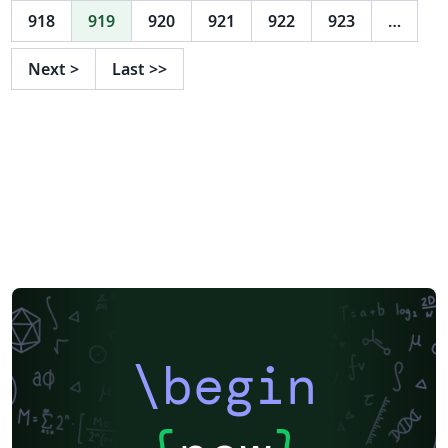
918
919
920
921
922
923
…
Next
>
Last
>>
\begin