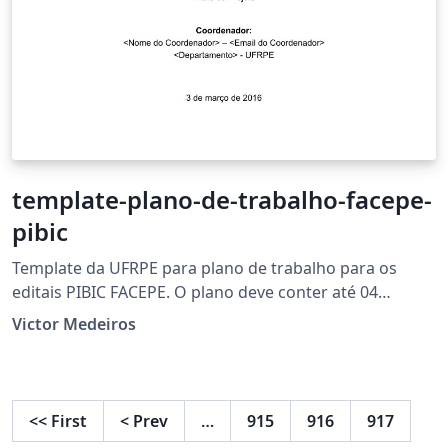
template-plano-de-trabalho-facepe-
pibic
Template da UFRPE para plano de trabalho para os
editais PIBIC FACEPE. O plano deve conter até 04
(quatro) páginas, excetuando-se a capa e incluindo-se
Victor Medeiros
as referências.
<<
First
<
Prev
…
915
916
917