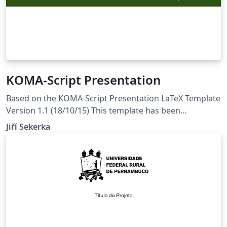
KOMA-Script Presentation
Based on the KOMA-Script Presentation LaTeX Template
Version 1.1 (18/10/15) This template has been
downloaded from LaTeXTemplates.com Original
Jiří Sekerka
Authors: Marius Hofert (marius.hofert@math.ethz.ch)
Markus Kohm (komascript@gmx.info) Described in the
PracTeX Journal, 2010, No. 2 License: CC BY-NC-SA 3.0