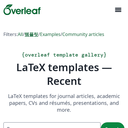
menu
Filters:
All
/
템플릿
/
Examples
/
Community articles
{
overleaf template gallery
}
LaTeX templates —
Recent
LaTeX templates for journal articles, academic
papers, CVs and résumés, presentations, and
more.
Search