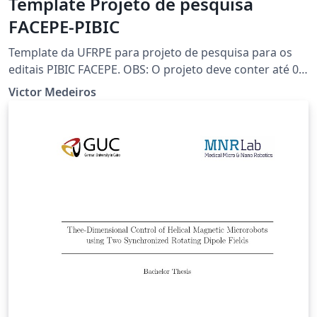
Template Projeto de pesquisa
FACEPE-PIBIC
Template da UFRPE para projeto de pesquisa para os
editais PIBIC FACEPE. OBS: O projeto deve conter até 08
(oito) páginas, excetuando-se a capa e incluindo-se as
Victor Medeiros
referências.