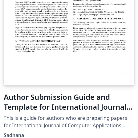
Author Submission Guide and
Template for International Journal
of Computer Applications (IJCA)
This is a guide for authors who are preparing papers
for International Journal of Computer Applications
using the LaTeX document preparation system and the
Sadhana