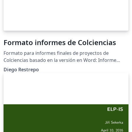
Formato informes de Colciencias
Formato para informes finales de proyectos de
Colciencias basado en la versión en Word: Informe
técnico de avance o final de programas y proyectos de
Diego Restrepo
CTeI MM301PR03F08 disponible en:
http://www.colciencias.gov.co/formularios_sigp