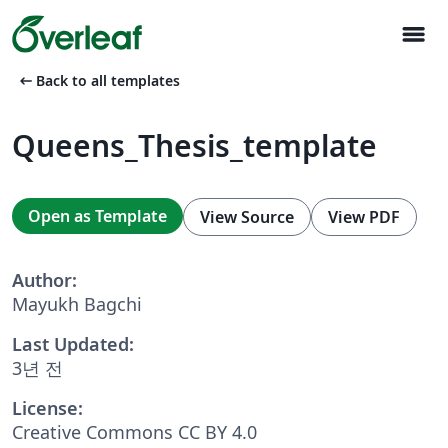
menu
arrow_left_alt
Back to all templates
Queens_Thesis_template
Open as Template
View Source
View PDF
Author:
Mayukh Bagchi
Last Updated:
3년 전
License:
Creative Commons CC BY 4.0