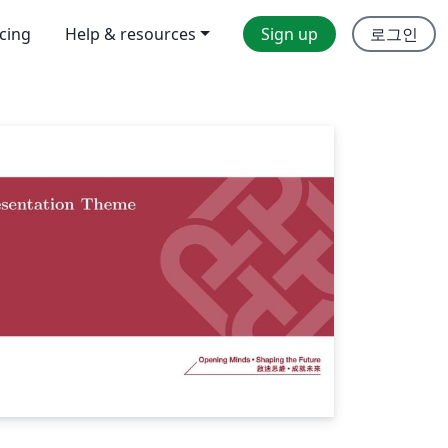
icing
Help & resources
Sign up
로그인