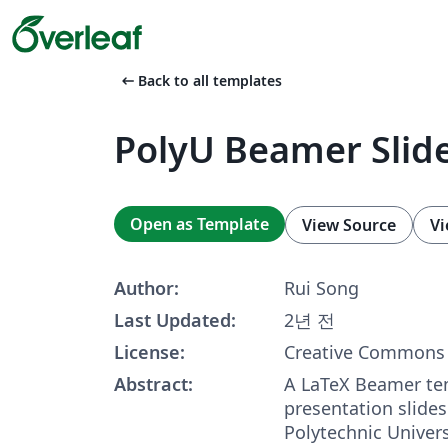
arrow_left_alt
Back to all templates
PolyU Beamer Slid
Open as Template
View Source
Vi
Author:
Rui Song
Last Updated:
2년 전
License:
Creative Commons 
Abstract:
A LaTeX Beamer te
presentation slide
Polytechnic Univers