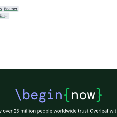
s
Beamer
Hong Kong Polytechnic University
\begin
{
now
}
 over 25 million people worldwide trust Overleaf wit