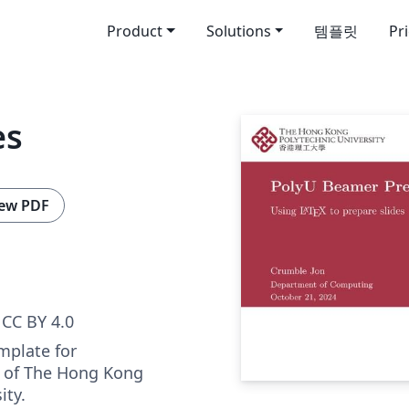
Product
Solutions
템플릿
Pr
es
ew PDF
CC BY 4.0
mplate for
s of The Hong Kong
ity.