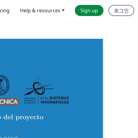
icing
Help & resources
Sign up
로그인