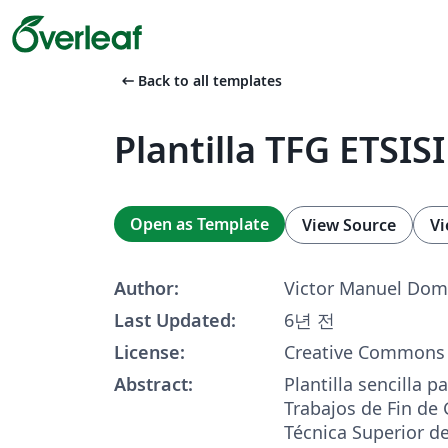
arrow_left_alt
Back to all templates
Plantilla TFG ETSI
Open as Template
View Source
Vi
Author:
Victor Manuel Dom
Last Updated:
6년 전
License:
Creative Commons 
Abstract:
Plantilla sencilla p
Trabajos de Fin de 
Técnica Superior d