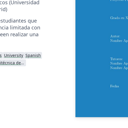
cos (Universidad
id)
 estudiantes que
ncia limitada con
een realizar una
s
University
Spanish
Universidad Politécnica de Madrid