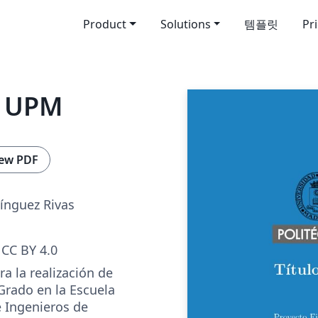
Product
Solutions
템플릿
Pr
SI UPM
ew PDF
ínguez Rivas
CC BY 4.0
ara la realización de
Grado en la Escuela
e Ingenieros de