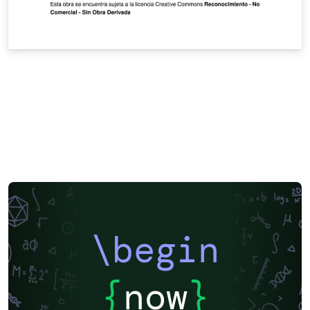
\begin
{
now
}