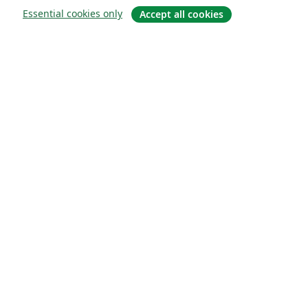
Essential cookies only
Accept all cookies
소개
About us
Careers
블로그
Solutions
For business
For universities