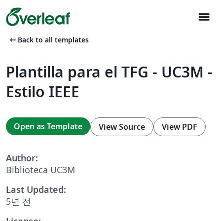
menu
arrow_left_alt
Back to all templates
Plantilla para el TFG - UC3M -
Estilo IEEE
Open as Template
View Source
View PDF
Author:
Biblioteca UC3M
Last Updated:
5년 전
License: