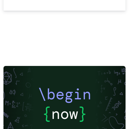
\begin
{
now
}