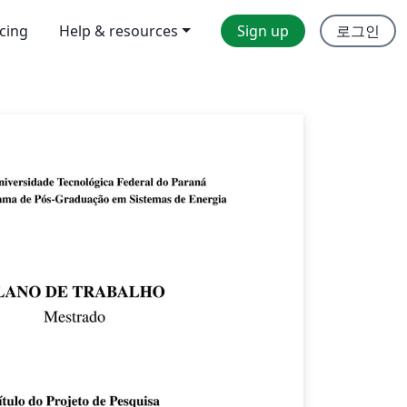
icing
Help & resources
Sign up
로그인