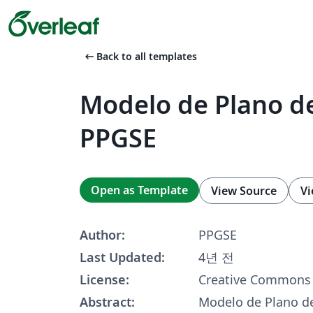
arrow_left_alt
Back to all templates
Modelo de Plano d
PPGSE
Open as Template
View Source
Vi
Author:
PPGSE
Last Updated:
4년 전
License:
Creative Commons 
Abstract:
Modelo de Plano de