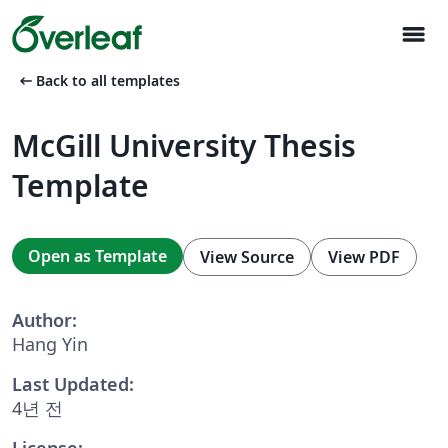
menu
arrow_left_alt
Back to all templates
McGill University Thesis
Template
Open as Template
View Source
View PDF
Author:
Hang Yin
Last Updated:
4년 전
License: