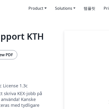
Product
Solutions
템플릿
Pr
apport KTH
ew PDF
c License 1.3c
tt skriva KEX-jobb på
t använda! Kanske
eras med tydligare