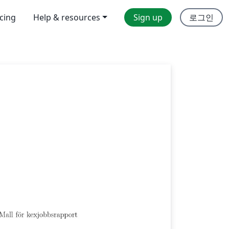
icing
Help & resources
Sign up
로그인