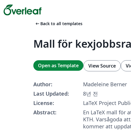
arrow_left_alt
Back to all templates
Mall för kexjobbsr
Open as Template
View Source
Vi
Author:
Madeleine Berner
Last Updated:
8년 전
License:
LaTeX Project Publi
Abstract:
En LaTeX mall för a
KTH. Varsågoda at
kommer att uppdat