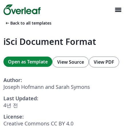
menu
arrow_left_alt
Back to all templates
iSci Document Format
Open as Template
View Source
View PDF
Author:
Joseph Hofmann and Sarah Symons
Last Updated:
4년 전
License:
Creative Commons CC BY 4.0