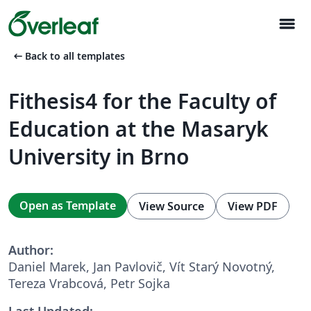
menu
arrow_left_alt
Back to all templates
Fithesis4 for the Faculty of
Education at the Masaryk
University in Brno
Open as Template
View Source
View PDF
Author:
Daniel Marek, Jan Pavlovič, Vít Starý Novotný,
Tereza Vrabcová, Petr Sojka
Last Updated: