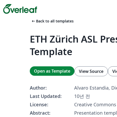
arrow_left_alt
Back to all templates
ETH Zürich ASL Pre
Template
Open as Template
View Source
Vi
Author:
Alvaro Estandia, D
Last Updated:
10년 전
License:
Creative Commons 
Abstract:
Presentation templ