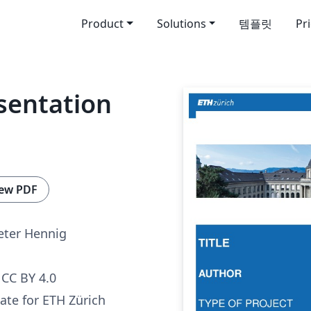
Product
Solutions
템플릿
Pr
sentation
ew PDF
ieter Hennig
CC BY 4.0
ate for ETH Zürich