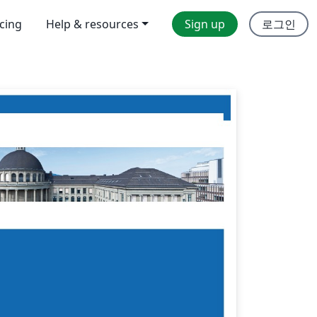
icing
Help & resources
Sign up
로그인