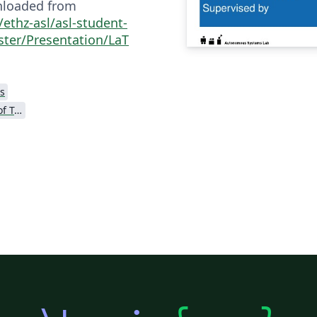
nloaded from
ethz-asl/asl-student-
ter/Presentation/LaT
s
Swiss Federal Institute of Technology in Zurich (ETH Zürich)