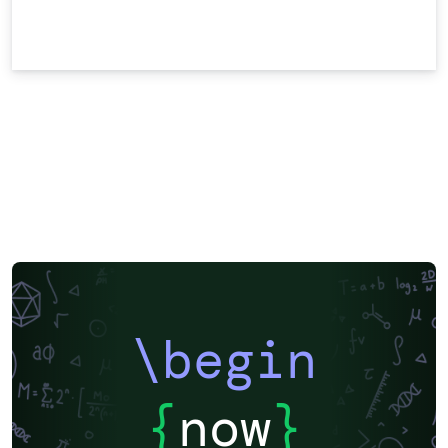
\begin
{
now
}