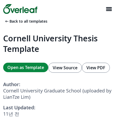
menu
arrow_left_alt
Back to all templates
Cornell University Thesis
Template
Open as Template
View Source
View PDF
Author:
Cornell University Graduate School (uploaded by
LianTze Lim)
Last Updated:
11년 전