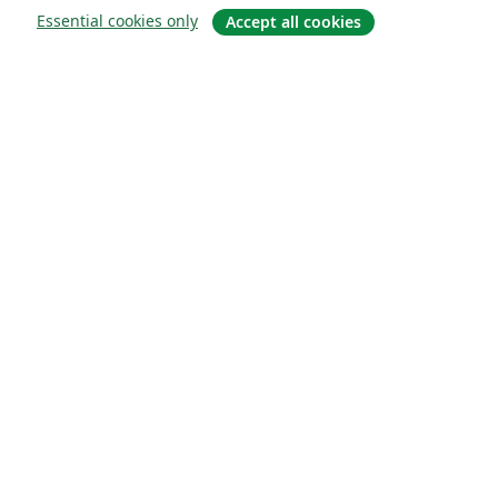
Essential cookies only
Accept all cookies
소개
About us
Careers
블로그
Solutions
For business
For universities